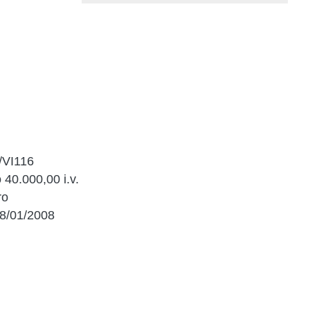
/VI116
 40.000,00 i.v.
ro
 08/01/2008