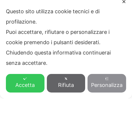
✕
Reg. Imprese di Vicenza n. 32301/VI116
Questo sito utilizza cookie tecnici e di
R.E.A. n. 218138 - Cap. Soc. Euro 40.000,00 i.v.
Autorizzazione Ministero del Lavoro
profilazione.
Prot. 13 / I / 0000507 / 03.04 del 08/01/2008
Puoi accettare, rifiutare o personalizzare i
Home
cookie premendo i pulsanti desiderati.
Chiudendo questa informativa continuerai
Bicego HR
senza accettare.
Servizi alle Aziende
0444 341002
Servizi ai Privati
Accetta
Rifiuta
Personalizza
SCRIVICI
Contatti
Privacy