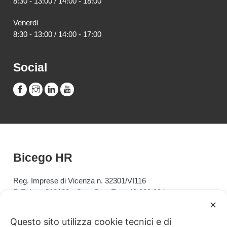
8:30 - 13:00 / 14:00 - 18:00
Venerdì
8:30 - 13:00 / 14:00 - 17:00
Social
Bicego HR
Reg. Imprese di Vicenza n. 32301/VI116
R.E.A. n. 218138 - Cap. Soc. Euro 40.000,00 i.v.
Autorizzazione Ministero del Lavoro
✕
Prot. 13 / I / 0000507 / 03.04 del 08/01/2008
Questo sito utilizza cookie tecnici e di