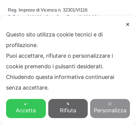
Reg. Imprese di Vicenza n. 32301/VI116
R.E.A. n. 218138 - Cap. Soc. Euro 40.000,00 i.v.
✕
Autorizzazione Ministero del Lavoro
Prot. 13 / I / 0000507 / 03.04 del 08/01/2008
Questo sito utilizza cookie tecnici e di
profilazione.
Home
Puoi accettare, rifiutare o personalizzare i
Bicego HR
cookie premendo i pulsanti desiderati.
Servizi alle Aziende
Chiudendo questa informativa continuerai
Servizi ai Privati
senza accettare.
Contatti
0444 341002
Accetta
Rifiuta
Personalizza
Privacy
SCRIVICI